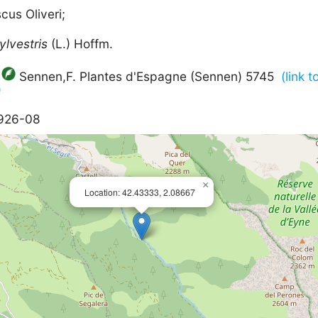
scus Oliveri;
ylvestris
(L.) Hoffm.
Sennen,F. Plantes d'Espagne (Sennen) 5745
(link 
)
1926-08
×
Location: 42.43333, 2.08667