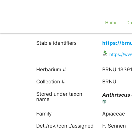
Home
Da
Stable identifiers
https://brn
https://w
Herbarium #
BRNU 13391
Collection #
BRNU
Stored under taxon
Anthriscus
name
Family
Apiaceae
Det./rev./conf./assigned
F. Sennen