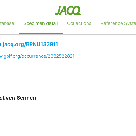
tabase
Specimen detail
Collections
Reference Syst
u.jacq.org/BRNU133911
ww.gbif.org/occurrence/2382522821
1
oliveri
Sennen