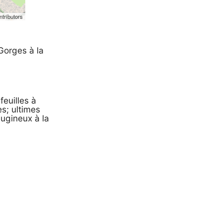
tributors
Gorges à la
euilles à
es; ultimes
nugineux à la