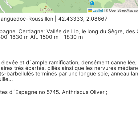
Leaflet
|
© OpenStreetMap con
Languedoc-Roussillon | 42.43333, 2.08667
pagne. Cerdagne: Vallée de Llo, le long du Sègre, des 
500-1830 m Alt. 1500 m - 1830 m
 élevée et d´ample ramification, densément canne lée; f
ires très écartés, ciliés ainsi que les nervures médian
its-barbellulés terminés par une longue soie; anneau la
lle...
tes d´Espagne no 5745. Anthriscus Oliveri;