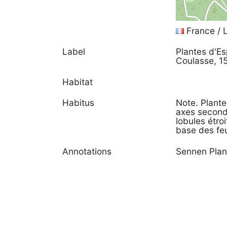
France / 
Label
Plantes d'Es
Coulasse, 1
Habitat
Habitus
Note. Plante
axes seconda
lobules étro
base des feui
Annotations
Sennen Plan